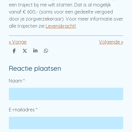
een traject bij me wilt starten. Dat is al mogelijk
vanaf € 600,- (soms voor een gedeelte vergoed
door je zorgverzekeraar). Voor meer informatie over
alle trajecten zie
Levenskracht!
.
«
Vorige
Volgende
»
D
D
S
D
e
e
h
e
l
e
a
l
Reactie plaatsen
e
l
r
e
n
e
n
Naam *
E-mailadres *