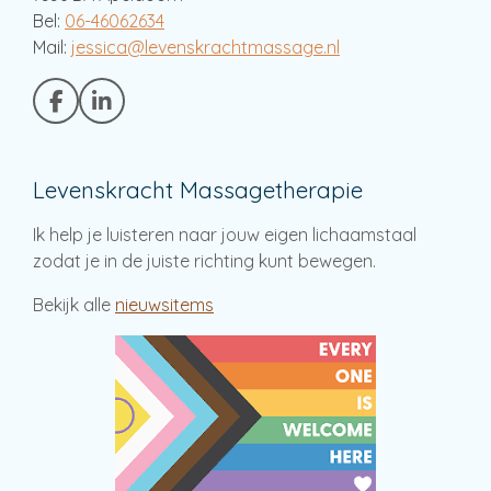
Bel:
06-46062634
Mail:
jessica@levenskrachtmassage.nl
F
L
a
i
c
n
e
k
Levenskracht Massagetherapie
b
e
o
d
o
I
Ik help je luisteren naar jouw eigen lichaamstaal
k
n
zodat je in de juiste richting kunt bewegen.
Bekijk alle
nieuwsitems