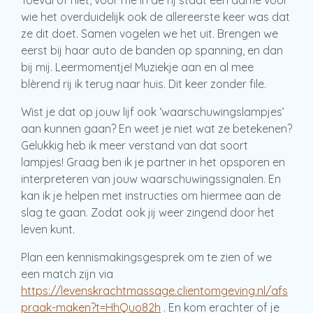
Toeval of niet, voor me in de rij staat een dame voor
wie het overduidelijk ook de allereerste keer was dat
ze dit doet. Samen vogelen we het uit. Brengen we
eerst bij haar auto de banden op spanning, en dan
bij mij. Leermomentje! Muziekje aan en al mee
blèrend rij ik terug naar huis. Dit keer zonder file.
Wist je dat op jouw lijf ook ‘waarschuwingslampjes’
aan kunnen gaan? En weet je niet wat ze betekenen?
Gelukkig heb ik meer verstand van dat soort
lampjes! Graag ben ik je partner in het opsporen en
interpreteren van jouw waarschuwingssignalen. En
kan ik je helpen met instructies om hiermee aan de
slag te gaan. Zodat ook jij weer zingend door het
leven kunt.
Plan een kennismakingsgesprek om te zien of we
een match zijn via
https://levenskrachtmassage.clientomgeving.nl/afs
praak-maken?t=HhQuo82h
. En kom erachter of je