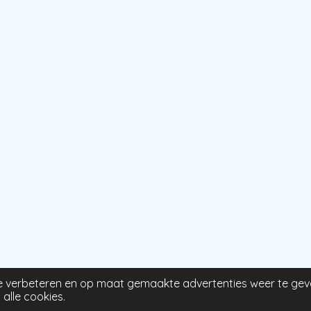
e verbeteren en op maat gemaakte advertenties weer te gev
alle cookies.