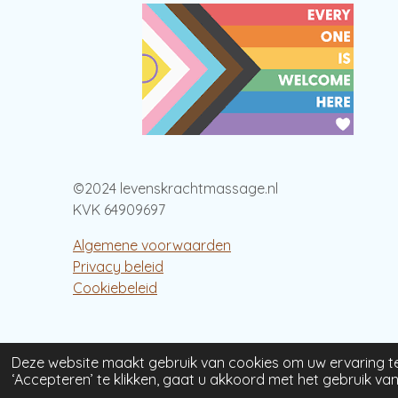
©2024 levenskrachtmassage.nl
KVK 64909697
Algemene voorwaarden
Privacy beleid
Cookiebeleid
Deze website maakt gebruik van cookies om uw ervaring t
‘Accepteren’ te klikken, gaat u akkoord met het gebruik van 