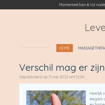
Momenteel ben ik tot nade
Ga
direct
naar
de
Leve
hoofdinhoud
HOME
MASSAGETHER
Verschil mag er zijn
Gepubliceerd op 11 mei 2022 om 12:04
Heerlijk 
elegant 
en fijntj