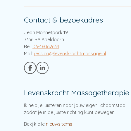
Contact & bezoekadres
Jean Monnetpark 19
7336 BA Apeldoorn
Bel:
06-46062634
Mail:
jessica@levenskrachtmassage.nl
F
L
a
i
c
n
e
k
Levenskracht Massagetherapie
b
e
o
d
o
I
Ik help je luisteren naar jouw eigen lichaamstaal
k
n
zodat je in de juiste richting kunt bewegen.
Bekijk alle
nieuwsitems