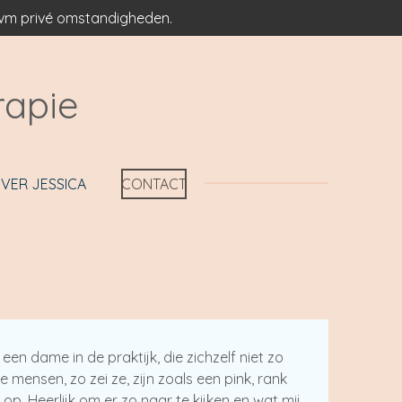
 ivm privé omstandigheden.
rapie
VER JESSICA
CONTACT
 een dame in de praktijk, die zichzelf niet zo
ensen, zo zei ze, zijn zoals een pink, rank
op. Heerlijk om er zo naar te kijken en wat mij