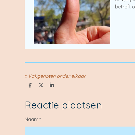
betreft 
«
Vakgenoten onder elkaar
D
D
S
e
e
h
l
e
a
e
l
r
Reactie plaatsen
n
e
Naam *