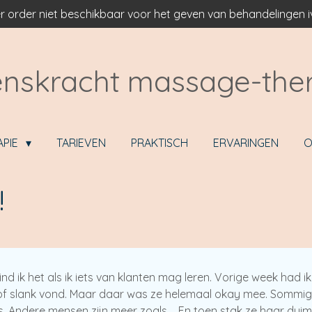
r order niet beschikbaar voor het geven van behandelingen
nskracht massage-the
APIE
TARIEVEN
PRAKTISCH
ERVARINGEN
O
!
vind ik het als ik iets van klanten mag leren. Vorige week had ik
of slank vond. Maar daar was ze helemaal okay mee. Sommige m
es. Andere mensen zijn meer zoals…. En toen stak ze haar duim 