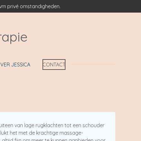
 ivm privé omstandigheden.
rapie
VER JESSICA
CONTACT
 uiteen van lage rugklachten tot een schouder
al lukt het met de krachtige massage-
is altijd fijn om meer te kunnen aanbieden voor