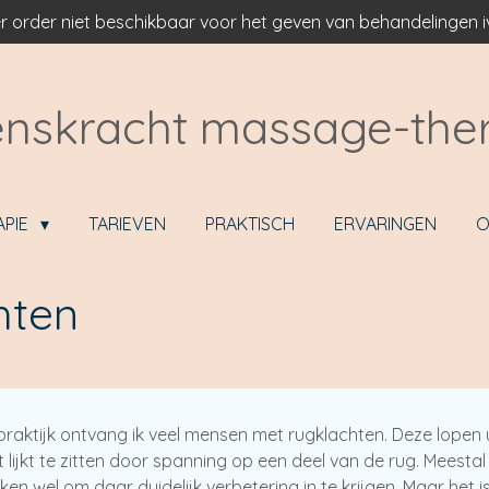
r order niet beschikbaar voor het geven van behandelingen
nskracht massage-the
APIE
TARIEVEN
PRAKTISCH
ERVARINGEN
O
hten
 praktijk ontvang ik veel mensen met rugklachten. Deze lopen
t lijkt te zitten door spanning op een deel van de rug. Meest
ken wel om daar duidelijk verbetering in te krijgen. Maar het 