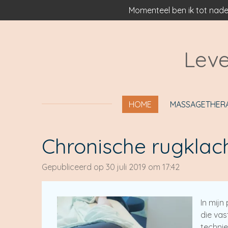
Momenteel ben ik tot nade
Ga
direct
naar
de
Leve
hoofdinhoud
HOME
MASSAGETHER
Chronische rugklac
Gepubliceerd op 30 juli 2019 om 17:42
In mijn
die vas
technie