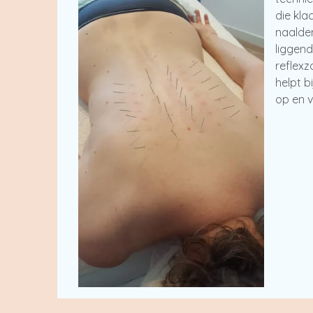
die kla
naalden
liggend
reflexz
helpt b
op en 