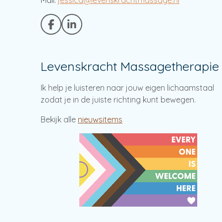
Mail:
jessica@levenskrachtmassage.nl
F
L
a
i
c
n
e
k
Levenskracht Massagetherapie
b
e
o
d
o
I
Ik help je luisteren naar jouw eigen lichaamstaal
k
n
zodat je in de juiste richting kunt bewegen.
Bekijk alle
nieuwsitems