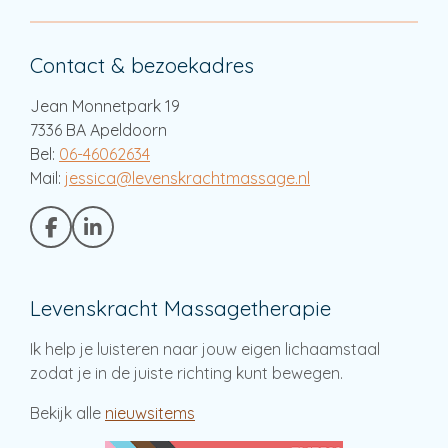
Contact & bezoekadres
Jean Monnetpark 19
7336 BA Apeldoorn
Bel:
06-46062634
Mail:
jessica@levenskrachtmassage.nl
F
L
a
i
c
n
e
k
Levenskracht Massagetherapie
b
e
o
d
o
I
Ik help je luisteren naar jouw eigen lichaamstaal
k
n
zodat je in de juiste richting kunt bewegen.
Bekijk alle
nieuwsitems