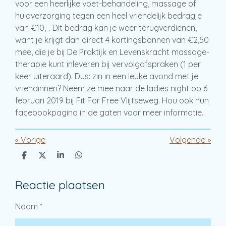
voor een heerlijke voet-behandeling, massage of
huidverzorging tegen een heel vriendelijk bedragje
van €10,-. Dit bedrag kan je weer terugverdienen,
want je krijgt dan direct 4 kortingsbonnen van €2,50
mee, die je bij De Praktijk en Levenskracht massage-
therapie kunt inleveren bij vervolgafspraken (1 per
keer uiteraard). Dus: zin in een leuke avond met je
vriendinnen? Neem ze mee naar de ladies night op 6
februari 2019 bij Fit For Free Vlijtseweg. Hou ook hun
facebookpagina in de gaten voor meer informatie.
«
Vorige
Volgende
»
D
D
S
D
e
e
h
e
l
e
a
l
Reactie plaatsen
e
l
r
e
n
e
n
Naam *