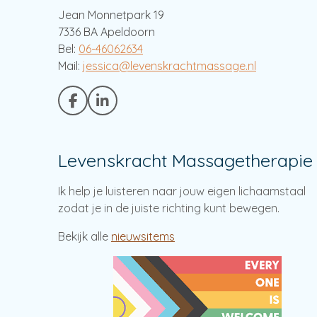
Jean Monnetpark 19
7336 BA Apeldoorn
Bel:
06-46062634
Mail:
jessica@levenskrachtmassage.nl
F
L
a
i
c
n
e
k
Levenskracht Massagetherapie
b
e
o
d
o
I
Ik help je luisteren naar jouw eigen lichaamstaal
k
n
zodat je in de juiste richting kunt bewegen.
Bekijk alle
nieuwsitems