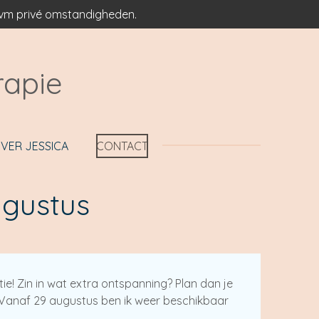
 ivm privé omstandigheden.
rapie
VER JESSICA
CONTACT
ugustus
ie! Zin in wat extra ontspanning? Plan dan je
 Vanaf 29 augustus ben ik weer beschikbaar