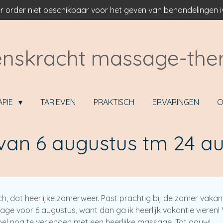
r order niet beschikbaar voor het geven van behandelingen
nskracht massage-the
APIE
TARIEVEN
PRAKTISCH
ERVARINGEN
O
 van 6 augustus tm 24 a
h, dat heerlijke zomerweer. Past prachtig bij de zomer vakant
e voor 6 augustus, want dan ga ik heerlijk vakantie vieren!
el nog te verlengen met een heerlijke massage. Tot gauw!