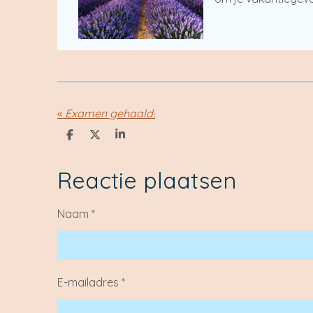
«
Examen gehaald!
D
D
S
e
e
h
l
e
a
e
l
r
Reactie plaatsen
n
e
Naam *
E-mailadres *