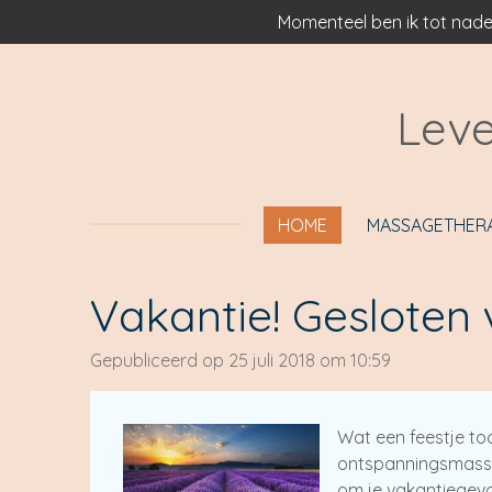
Momenteel ben ik tot nade
Ga
direct
naar
de
Leve
hoofdinhoud
HOME
MASSAGETHER
Vakantie! Gesloten
Gepubliceerd op 25 juli 2018 om 10:59
Wat een feestje toc
ontspanningsmassag
om je vakantiegevo