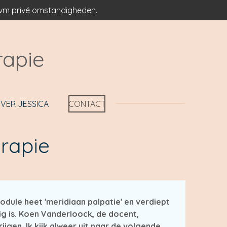
 ivm privé omstandigheden.
rapie
VER JESSICA
CONTACT
erapie
odule heet 'meridiaan palpatie' en verdiept
g is. Koen Vanderloock, de docent,
ijgen. Ik kijk alweer uit naar de volgende