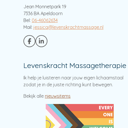
Jean Monnetpark 19
7336 BA Apeldoorn
Bel:
06-46062634
Mail:
jessica@levenskrachtmassage.nl
F
L
a
i
c
n
e
k
Levenskracht Massagetherapie
b
e
o
d
o
I
Ik help je luisteren naar jouw eigen lichaamstaal
k
n
zodat je in de juiste richting kunt bewegen.
Bekijk alle
nieuwsitems