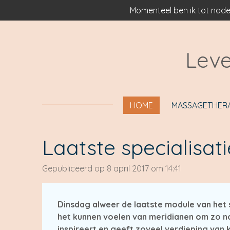
Momenteel ben ik tot nade
Ga
direct
naar
de
Leve
hoofdinhoud
HOME
MASSAGETHER
Laatste specialisat
Gepubliceerd op 8 april 2017 om 14:41
Dinsdag alweer de laatste module van het s
het kunnen voelen van meridianen om zo no
inspireert en geeft zoveel verdieping van ke