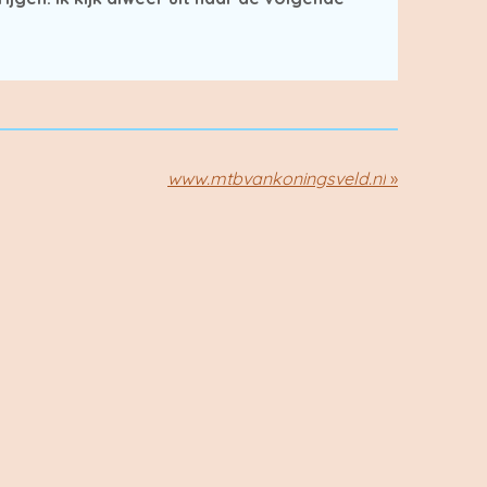
www.mtbvankoningsveld.nl
»