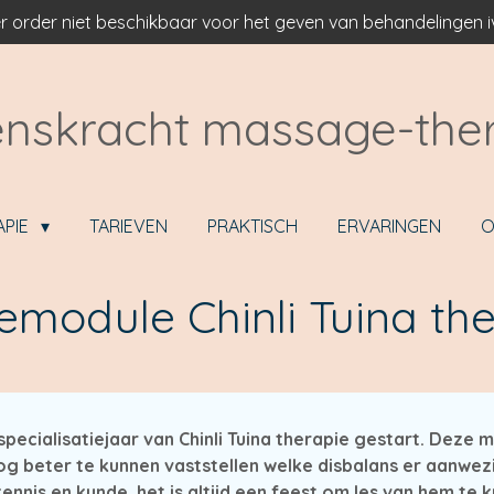
r order niet beschikbaar voor het geven van behandelingen
nskracht massage-the
APIE
TARIEVEN
PRAKTISCH
ERVARINGEN
O
iemodule Chinli Tuina th
pecialisatiejaar van Chinli Tuina therapie gestart. Deze m
g beter te kunnen vaststellen welke disbalans er aanwezi
nnis en kunde, het is altijd een feest om les van hem te kr