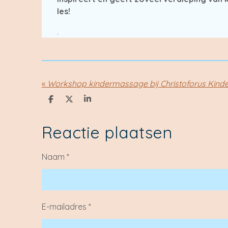
les!
.
«
Workshop kindermassage bij Christoforus Kin
D
D
S
e
e
h
l
e
a
e
l
r
Reactie plaatsen
n
e
Naam *
E-mailadres *