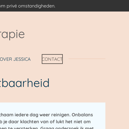
 ivm privé omstandigheden.
rapie
OVER JESSICA
CONTACT
htbaarheid
 lichaam iedere dag weer reinigen. Onbalans
eb je daar klachten van of lukt het niet om
en te versterken. Graag onderzoek ik met