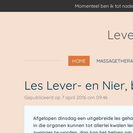
Momenteel ben ik tot nade
Ga
direct
naar
de
Leve
hoofdinhoud
HOME
MASSAGETHERA
Les Lever- en Nier,
Gepubliceerd op 7 april 2016 om 09:46
Afgelopen dinsdag een uitgebreide les gehad
in die organen kunnen tot allerlei kwalen le
zwanger te worden, dan kan het helpen om 