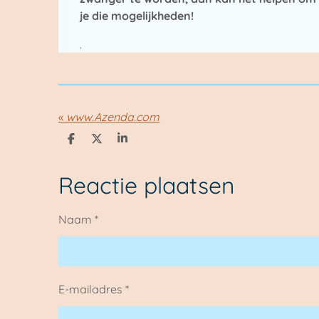
je die mogelijkheden!
.
«
www.Azenda.com
D
D
S
e
e
h
l
e
a
e
l
r
Reactie plaatsen
n
e
Naam *
E-mailadres *