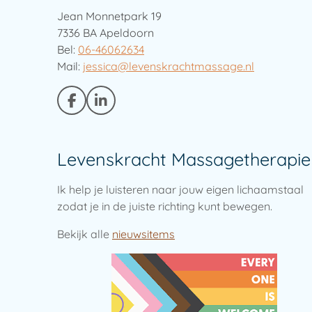
Jean Monnetpark 19
7336 BA Apeldoorn
Bel:
06-46062634
Mail:
jessica@levenskrachtmassage.nl
F
L
a
i
c
n
e
k
Levenskracht Massagetherapie
b
e
o
d
o
I
Ik help je luisteren naar jouw eigen lichaamstaal
k
n
zodat je in de juiste richting kunt bewegen.
Bekijk alle
nieuwsitems