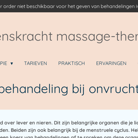
r order niet beschikbaar voor het geven van behandelingen
nskracht massage-the
PIE
TARIEVEN
PRAKTISCH
ERVARINGEN
 behandeling bij onvruc
 over lever en nieren. Dit zijn belangrijke organen die je
iden. Beiden zijn ook belangrijk bij de menstruele cyclus. H
een koers van behandelingen af te spreken om deze organ